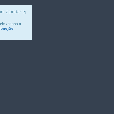
ni z pridanej
ovele zákona o
bnejšie