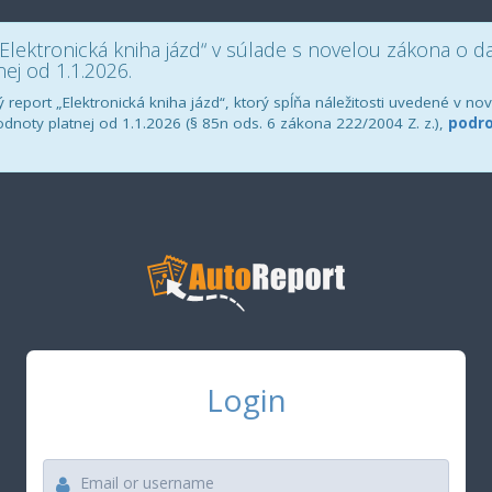
Elektronická kniha jázd“ v súlade s novelou zákona o da
ej od 1.1.2026.
 report „Elektronická kniha jázd“, ktorý spĺňa náležitosti uvedené v n
odnoty platnej od 1.1.2026 (§ 85n ods. 6 zákona 222/2004 Z. z.),
podro
Login