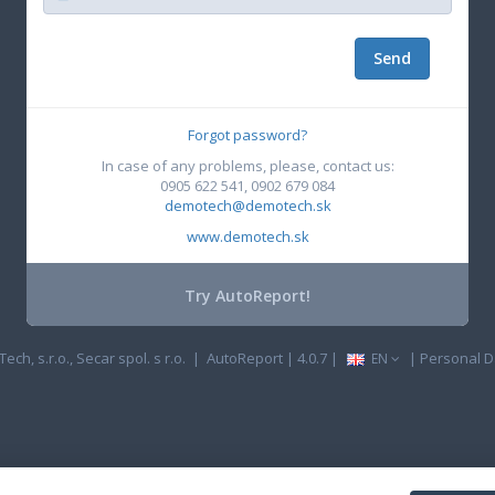
Send
Forgot password?
In case of any problems, please, contact us:
0905 622 541, 0902 679 084
demotech@demotech.sk
www.demotech.sk
Try AutoReport!
ch, s.r.o.
,
Secar spol. s r.o.
| AutoReport | 4.0.7 |
|
Personal D
EN