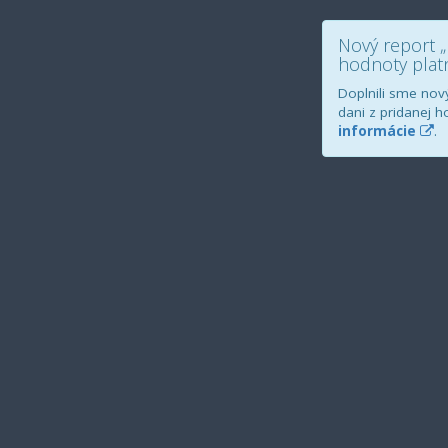
Nový report „
hodnoty platn
Doplnili sme nový
dani z pridanej h
informácie
.