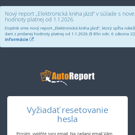
Nový report „Elektronická kniha jázd“ v súlade s nove
hodnoty platnej od 1.1.2026.
Doplnili sme nový report „Elektronická kniha jázd“, ktorý spĺňa nále
dani z pridanej hodnoty platnej od 1.1.2026 (§ 85n ods. 6 zákona 22
informácie
.
Vyžiadať resetovanie
hesla
Prosím, vyplňte svoj email. Na zadaný email Vám