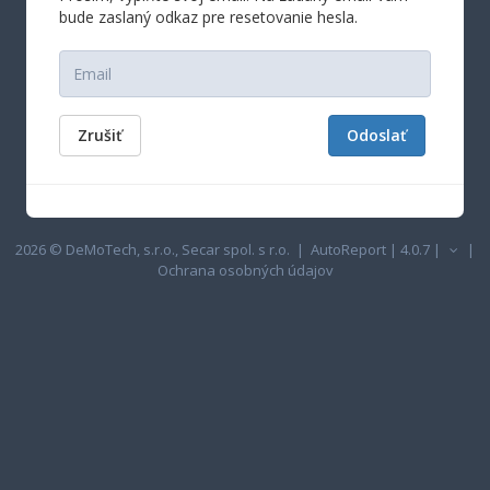
bude zaslaný odkaz pre resetovanie hesla.
Zrušiť
Odoslať
2026 ©
DeMoTech, s.r.o.
,
Secar spol. s r.o.
| AutoReport | 4.0.7 |
|
Ochrana osobných údajov